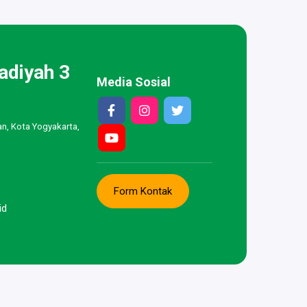
diyah 3
Media Sosial
an, Kota Yogyakarta,
Form Kontak
id