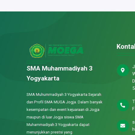
Konta
J
SMA Muhammadiyah 3
W
Yogyakarta
D
5
SMA Muhummadiyah 3 Yogyakarta Sejarah
T
dan Profil SMA MUGA Jogja. Dalam banyak
F
kesempatan dan event kejuaraan di Jogja
maupun di luar Jogja siswa SMA
s
Muhammadiyah 3 Yogyakarta dapat
h
menunjukkan prestsi yang