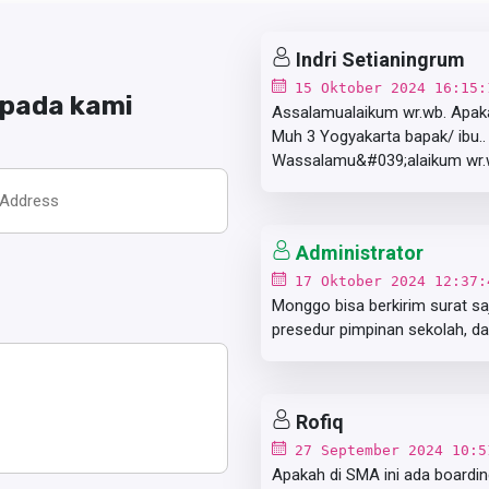
Indri Setianingrum
15 Oktober 2024 16:15:
epada kami
Assalamualaikum wr.wb. Apak
Muh 3 Yogyakarta bapak/ ibu.
Wassalamu&#039;alaikum wr
Administrator
17 Oktober 2024 12:37:
Monggo bisa berkirim surat saj
presedur pimpinan sekolah, dan
Rofiq
27 September 2024 10:5
Apakah di SMA ini ada boardi