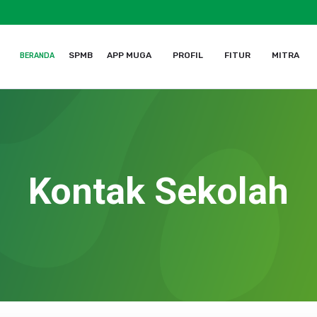
SPMB
APP MUGA
PROFIL
FITUR
MITRA
BERANDA
Kontak Sekolah