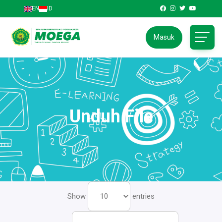
EN
ID
Masuk
Unduh File
Show
entries