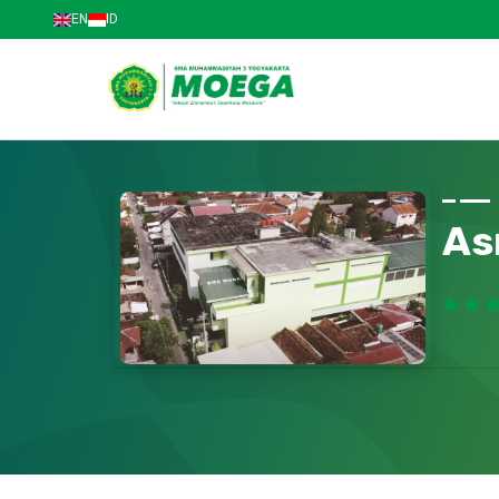
EN
ID
As