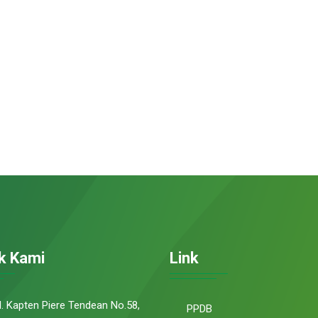
k Kami
Link
l. Kapten Piere Tendean No.58,
PPDB