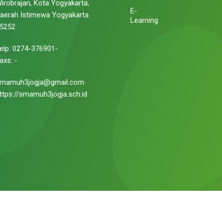
irobrajan, Kota Yogyakarta,
E-
aerah Istimewa Yogyakarta
Learning
5252
elp: 0274-376901-
axs: -
mamuh3jogja@gmail.com
ttps://smamuh3jogja.sch.id