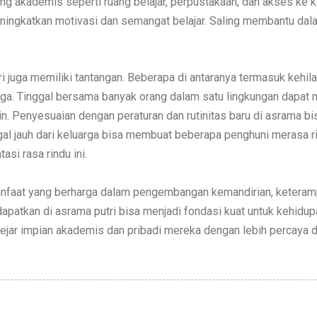
g akademis seperti ruang belajar, perpustakaan, dan akses ke k
ingkatkan motivasi dan semangat belajar. Saling membantu dalam
 juga memiliki tantangan. Beberapa di antaranya termasuk kehila
arga. Tinggal bersama banyak orang dalam satu lingkungan dapat 
in. Penyesuaian dengan peraturan dan rutinitas baru di asrama bis
ggal jauh dari keluarga bisa membuat beberapa penghuni merasa 
i rasa rindu ini.
nfaat yang berharga dalam pengembangan kemandirian, keteramp
dapatkan di asrama putri bisa menjadi fondasi kuat untuk kehid
jar impian akademis dan pribadi mereka dengan lebih percaya di