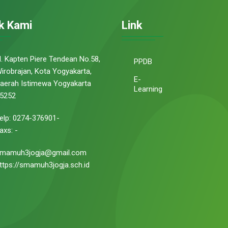
k Kami
Link
l. Kapten Piere Tendean No.58,
PPDB
irobrajan, Kota Yogyakarta,
E-
aerah Istimewa Yogyakarta
Learning
5252
elp: 0274-376901-
axs: -
mamuh3jogja@gmail.com
ttps://smamuh3jogja.sch.id