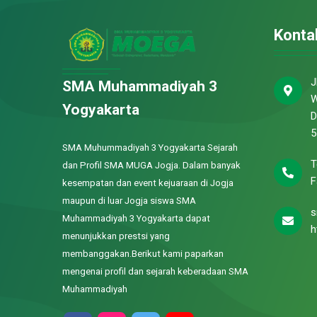
Konta
J
SMA Muhammadiyah 3
W
Yogyakarta
D
5
SMA Muhummadiyah 3 Yogyakarta Sejarah
T
dan Profil SMA MUGA Jogja. Dalam banyak
F
kesempatan dan event kejuaraan di Jogja
maupun di luar Jogja siswa SMA
s
Muhammadiyah 3 Yogyakarta dapat
h
menunjukkan prestsi yang
membanggakan.Berikut kami paparkan
mengenai profil dan sejarah keberadaan SMA
Muhammadiyah