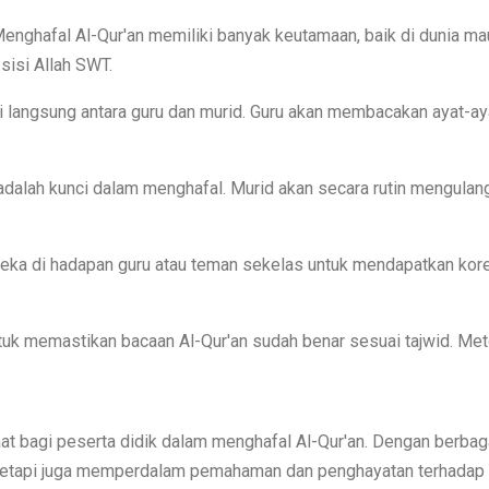
nghafal Al-Qur'an memiliki banyak keutamaan, baik di dunia maupu
sisi Allah SWT.
i langsung antara guru dan murid. Guru akan membacakan ayat-ay
dalah kunci dalam menghafal. Murid akan secara rutin mengulang
ka di hadapan guru atau teman sekelas untuk mendapatkan kor
tuk memastikan bacaan Al-Qur'an sudah benar sesuai tajwid. M
t bagi peserta didik dalam menghafal Al-Qur'an. Dengan berbagai
tetapi juga memperdalam pemahaman dan penghayatan terhadap Al