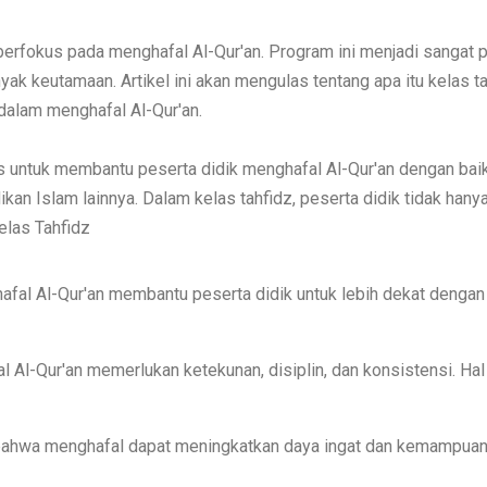
berfokus pada menghafal Al-Qur'an. Program ini menjadi sangat
yak keutamaan. Artikel ini akan mengulas tentang apa itu kelas 
dalam menghafal Al-Qur'an.
s untuk membantu peserta didik menghafal Al-Qur'an dengan baik
kan Islam lainnya. Dalam kelas tahfidz, peserta didik tidak han
kelas Tahfidz
al Al-Qur'an membantu peserta didik untuk lebih dekat dengan 
Al-Qur'an memerlukan ketekunan, disiplin, dan konsistensi. Hal
ahwa menghafal dapat meningkatkan daya ingat dan kemampuan ko