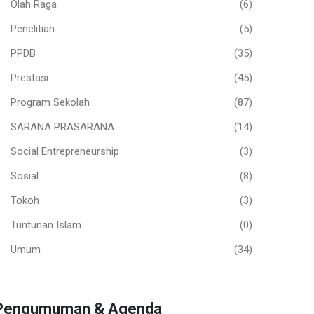
Olah Raga
(6)
Penelitian
(5)
PPDB
(35)
Prestasi
(45)
Program Sekolah
(87)
SARANA PRASARANA
(14)
Social Entrepreneurship
(3)
Sosial
(8)
Tokoh
(3)
Tuntunan Islam
(0)
Umum
(34)
Pengumuman & Agenda