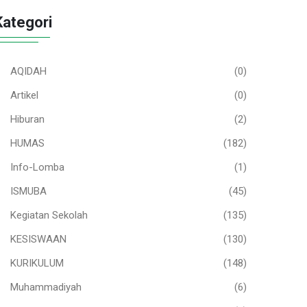
Kategori
AQIDAH
(0)
Artikel
(0)
Hiburan
(2)
HUMAS
(182)
Info-Lomba
(1)
ISMUBA
(45)
Kegiatan Sekolah
(135)
KESISWAAN
(130)
KURIKULUM
(148)
Muhammadiyah
(6)