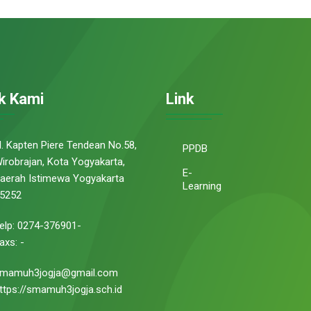
k Kami
Link
l. Kapten Piere Tendean No.58,
PPDB
irobrajan, Kota Yogyakarta,
E-
aerah Istimewa Yogyakarta
Learning
5252
elp: 0274-376901-
axs: -
mamuh3jogja@gmail.com
ttps://smamuh3jogja.sch.id