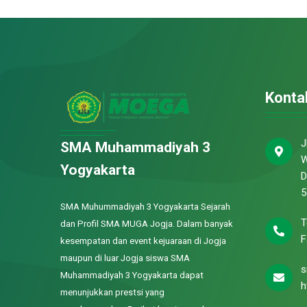
Konta
J
SMA Muhammadiyah 3
W
Yogyakarta
D
5
SMA Muhummadiyah 3 Yogyakarta Sejarah
T
dan Profil SMA MUGA Jogja. Dalam banyak
F
kesempatan dan event kejuaraan di Jogja
maupun di luar Jogja siswa SMA
s
Muhammadiyah 3 Yogyakarta dapat
h
menunjukkan prestsi yang