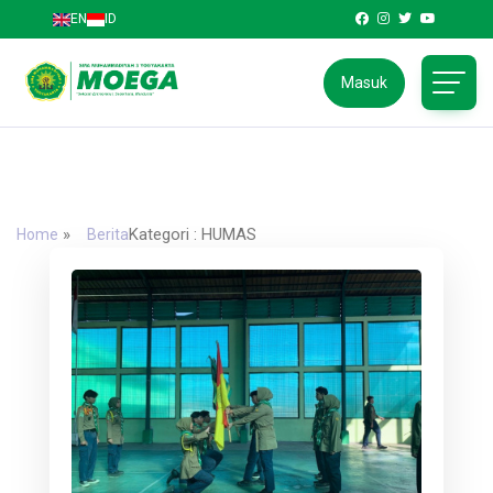
EN
ID
Masuk
SMA Muhammadiyah 3 Yogyakarta
Jl. Kapten Piere Tendean No.58, Wirobrajan, Kota
Yogyakarta, Daerah Istimewa Yogyakarta 55252
»
Kategori : HUMAS
Home
Berita