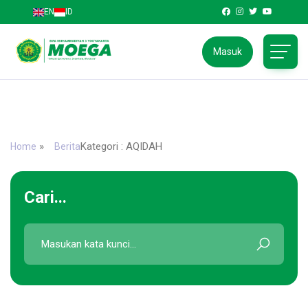
EN
ID
Masuk
SMA Muhammadiyah 3 Yogyakarta
Jl. Kapten Piere Tendean No.58, Wirobrajan, Kota
Yogyakarta, Daerah Istimewa Yogyakarta 55252
»
Kategori : AQIDAH
Home
Berita
Cari...