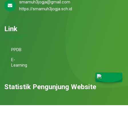
smamuh3jogja@gmail.com
https://smamuh3jogja.sch.id
Link
PPDB
E-
Learning
Statistik Pengunjung Website
© Copyright 2026. SMA Muhammadiyah 3 Yogyakarta. All rights
reserved.