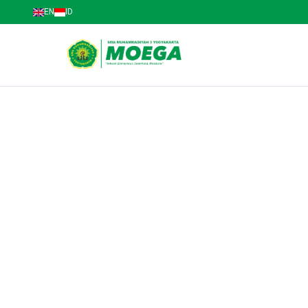
EN
ID
SMA Muhammadiyah 3 Yogyakarta
Jl. Kapten Piere Tendean No.58, Wirobrajan, Kot