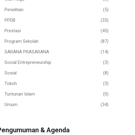
Penelitian
(5)
PPDB
(35)
Prestasi
(45)
Program Sekolah
(87)
SARANA PRASARANA
(14)
Social Entrepreneurship
(3)
Sosial
(8)
Tokoh
(3)
Tuntunan Islam
(0)
Umum
(34)
Pengumuman & Agenda