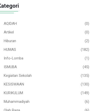
Kategori
AQIDAH
(0)
Artikel
(0)
Hiburan
(2)
HUMAS
(182)
Info-Lomba
(1)
ISMUBA
(45)
Kegiatan Sekolah
(135)
KESISWAAN
(130)
KURIKULUM
(149)
Muhammadiyah
(6)
Olah Raga
(6)