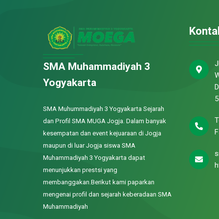
Konta
J
SMA Muhammadiyah 3
W
Yogyakarta
D
5
SMA Muhummadiyah 3 Yogyakarta Sejarah
T
dan Profil SMA MUGA Jogja. Dalam banyak
F
kesempatan dan event kejuaraan di Jogja
maupun di luar Jogja siswa SMA
s
Muhammadiyah 3 Yogyakarta dapat
h
menunjukkan prestsi yang
membanggakan.Berikut kami paparkan
mengenai profil dan sejarah keberadaan SMA
Muhammadiyah