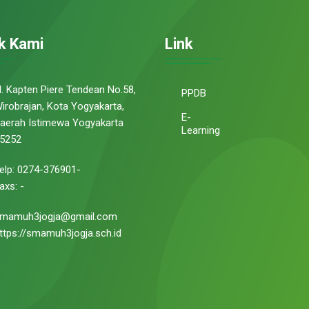
k Kami
Link
l. Kapten Piere Tendean No.58,
PPDB
irobrajan, Kota Yogyakarta,
E-
aerah Istimewa Yogyakarta
Learning
5252
elp: 0274-376901-
axs: -
mamuh3jogja@gmail.com
ttps://smamuh3jogja.sch.id