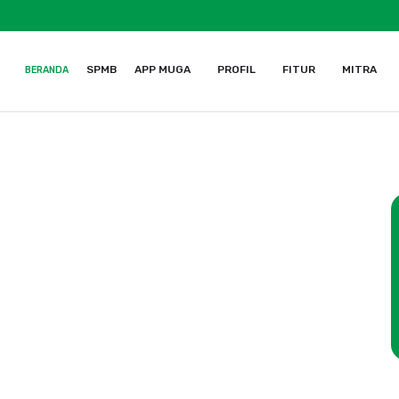
SPMB
APP MUGA
PROFIL
FITUR
MITRA
BERANDA
a Yogyakarta, Daerah Istimewa Yogyakarta 55252