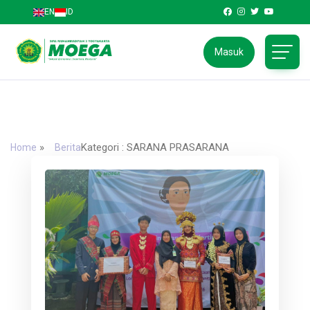
EN
ID
Masuk
SMA Muhammadiyah 3 Yogyakarta
Jl. Kapten Piere Tendean No.58, Wirobrajan, Kota
Yogyakarta, Daerah Istimewa Yogyakarta 55252
»
Kategori : SARANA PRASARANA
Home
Berita