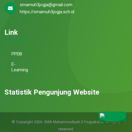
smamuh3jogja@gmail.com
https://smamuh3jogja.sch.id
Link
PPDB
E-
Learning
Statistik Pengunjung Website
© Copyright 2026. SMA Muhammadiyah 3 Yogyakarta. All rights
reserved.