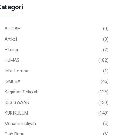
Kategori
AQIDAH
(0)
Artikel
(0)
Hiburan
(2)
HUMAS
(182)
Info-Lomba
(1)
ISMUBA
(45)
Kegiatan Sekolah
(135)
KESISWAAN
(130)
KURIKULUM
(149)
Muhammadiyah
(6)
Olah Raga
(6)