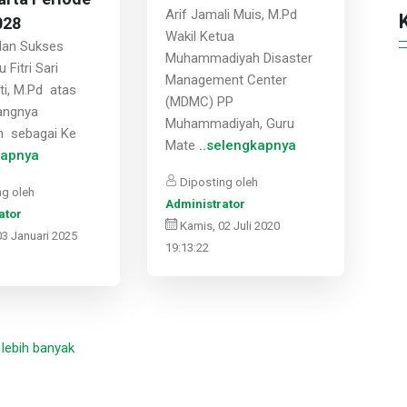
Arif Jamali Muis, M.Pd
028
Wakil Ketua
dan Sukses
Muhammadiyah Disaster
 Fitri Sari
Management Center
i, M.Pd atas
(MDMC) PP
angnya
Muhammadiyah, Guru
n sebagai Ke
Mate
..selengkapnya
kapnya
Diposting oleh
g oleh
Administrator
ator
Kamis, 02 Juli 2020
03 Januari 2025
19:13:22
 lebih banyak