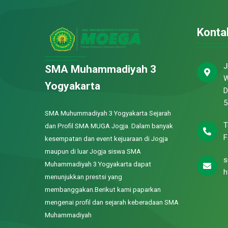
Konta
J
SMA Muhammadiyah 3
W
Yogyakarta
D
5
SMA Muhummadiyah 3 Yogyakarta Sejarah
T
dan Profil SMA MUGA Jogja. Dalam banyak
F
kesempatan dan event kejuaraan di Jogja
maupun di luar Jogja siswa SMA
s
Muhammadiyah 3 Yogyakarta dapat
h
menunjukkan prestsi yang
membanggakan.Berikut kami paparkan
mengenai profil dan sejarah keberadaan SMA
Muhammadiyah