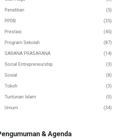
Penelitian
(5)
PPDB
(35)
Prestasi
(45)
Program Sekolah
(87)
SARANA PRASARANA
(14)
Social Entrepreneurship
(3)
Sosial
(8)
Tokoh
(3)
Tuntunan Islam
(0)
Umum
(34)
Pengumuman & Agenda