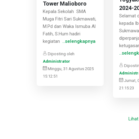
Tower Malioboro
2024-2
Kepala Sekolah SMA
Selamat 
Muga Fitri Sari Sukmawati,
kepada Ibu
M.Pd dan Waka Ismuba Al
Sukmawat
Fatih, S.Hum hadiri
diperpanj
kegiatan
..selengkapnya
ketugasa
..seleng
Diposting oleh
Administrator
Dipostin
Minggu, 31 Agustus 2025
Administr
15:12:51
Jumat, 
21:15:23
Lihat