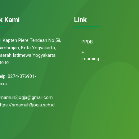
k Kami
Link
l. Kapten Piere Tendean No.58,
PPDB
irobrajan, Kota Yogyakarta,
E-
aerah Istimewa Yogyakarta
Learning
5252
elp: 0274-376901-
axs: -
mamuh3jogja@gmail.com
ttps://smamuh3jogja.sch.id