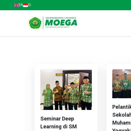
EN
ID
SMA Muhammadiyah 3 Yogyakarta
Jl. Kapten Piere Tendean No.58, Wirobrajan, Kot
Pelanti
Sekola
Seminar Deep
Muhamm
Learning di SM
Yogyaka