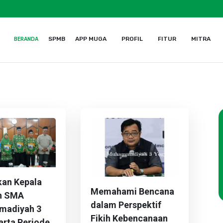
SPMB
APP MUGA
PROFIL
FITUR
MITRA
BERANDA
a Yogyakarta, Daerah Istimewa Yogyakarta 55252
kan Kepala
Memahami Bencana
h SMA
dalam Perspektif
adiyah 3
Fikih Kebencanaan
rta Periode