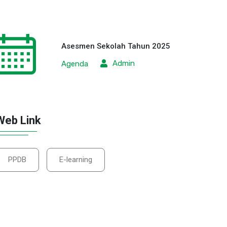
Kolaborasi Heb
Negeri Maulana
Malik
Sabtu, 25 Juli 2026
DETAIL
Kamis, 23 Juli 2026
DETAIL
Asesmen Sekolah Tahun 2025
Admin
Agenda
Web Link
PPDB
E-learning