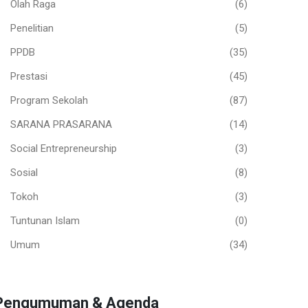
Olah Raga
(6)
Penelitian
(5)
PPDB
(35)
Prestasi
(45)
Program Sekolah
(87)
SARANA PRASARANA
(14)
Social Entrepreneurship
(3)
Sosial
(8)
Tokoh
(3)
Tuntunan Islam
(0)
Umum
(34)
Pengumuman & Agenda