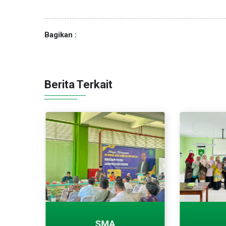
Bagikan :
Berita Terkait
asi
SMA