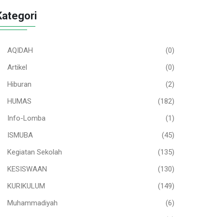
Kategori
AQIDAH
(0)
Artikel
(0)
Hiburan
(2)
HUMAS
(182)
Info-Lomba
(1)
ISMUBA
(45)
Kegiatan Sekolah
(135)
KESISWAAN
(130)
KURIKULUM
(149)
Muhammadiyah
(6)