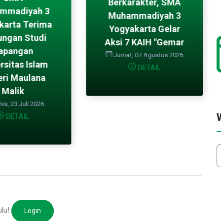
Berkarakter, SMA
mmadiyah 3
Muhammadiyah 3
karta Terima
Yogyakarta Gelar
ungan Studi
Aksi 7 KAIH "Gemar
apangan
Jumat, 07 Agustus 2026
rsitas Islam
DETAIL
ri Maulana
Malik
s, 23 Juli 2026
DETAIL
ulu!
Login