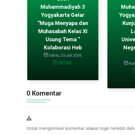
MA
Muhammadiyah 3
Muha
 3
Yogyakarta Gelar
Yogya
ar
“Muga Menyapa dan
Kunj
mar
Muhasabah Kelas XI
L
026
Usung Tema ”
Unive
Kolaborasi Heb
Nege
Sabtu, 25 Juli 2026
DETAIL
Kami
0 Komentar
Untuk mengirimkan komentar silakan login terlebih dah