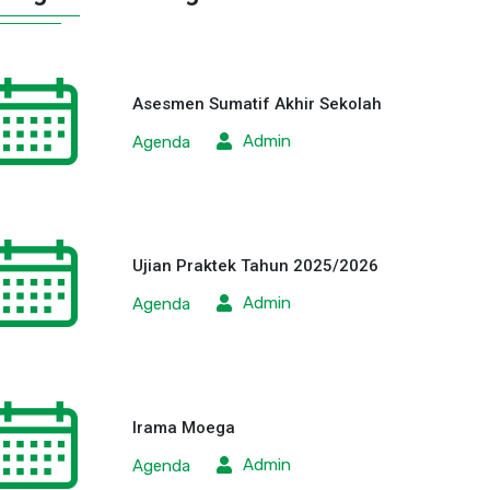
Asesmen Sumatif Akhir Sekolah
Admin
Agenda
Ujian Praktek Tahun 2025/2026
Admin
Agenda
SMA
SMA
Muhammadiyah 3
Muhammadiyah 
Yogyakarta Gelar
Yogyakarta Terim
“Muga Menyapa dan
Kunjungan Studi
Irama Moega
Muhasabah Kelas XI
Lapangan
Usung Tema ”
Universitas Islam
Admin
Agenda