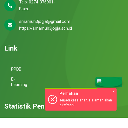
Telp: 0274-376901-
Faxs: -
smamuh3jogja@gmail.com
https://smamuh3jogja.sch.id
Link
PPDB
E-
Learning
×
Perhatian
Terjadi kesalahan, Halaman akan
Statistik Pengunjung Website
direfresh!