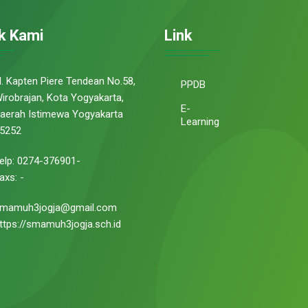
k Kami
Link
l. Kapten Piere Tendean No.58,
PPDB
irobrajan, Kota Yogyakarta,
E-
aerah Istimewa Yogyakarta
Learning
5252
elp: 0274-376901-
axs: -
mamuh3jogja@gmail.com
ttps://smamuh3jogja.sch.id