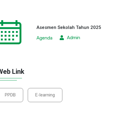
SMA
SMA
Asesmen Sekolah Tahun 2025
Muhammadiyah 3
Muhammadiyah 
Admin
Agenda
Yogyakarta Gelar
Yogyakarta Terim
“Muga Menyapa dan
Kunjungan Studi
Muhasabah Kelas XI
Lapangan
Usung Tema ”
Universitas Islam
Web Link
Kolaborasi Heb
Negeri Maulana
Malik
Sabtu, 25 Juli 2026
DETAIL
Kamis, 23 Juli 2026
PPDB
E-learning
DETAIL