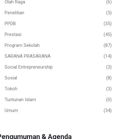
Olah Raga
(6)
Penelitian
(5)
PPDB
(35)
Prestasi
(45)
Program Sekolah
(87)
SARANA PRASARANA
(14)
Social Entrepreneurship
(3)
Sosial
(8)
Tokoh
(3)
Tuntunan Islam
(0)
Umum
(34)
Pengumuman & Agenda