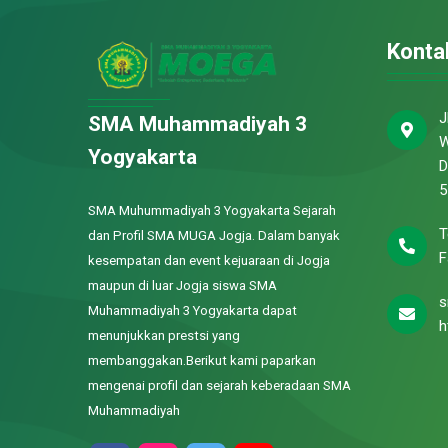
Konta
J
SMA Muhammadiyah 3
W
Yogyakarta
D
5
SMA Muhummadiyah 3 Yogyakarta Sejarah
T
dan Profil SMA MUGA Jogja. Dalam banyak
F
kesempatan dan event kejuaraan di Jogja
maupun di luar Jogja siswa SMA
s
Muhammadiyah 3 Yogyakarta dapat
h
menunjukkan prestsi yang
membanggakan.Berikut kami paparkan
mengenai profil dan sejarah keberadaan SMA
Muhammadiyah