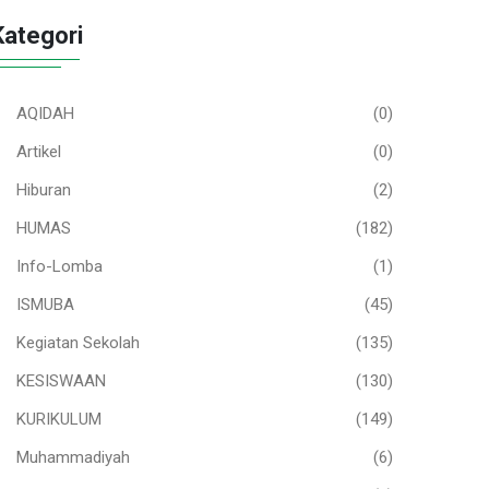
Kategori
AQIDAH
(0)
Artikel
(0)
Hiburan
(2)
HUMAS
(182)
Info-Lomba
(1)
ISMUBA
(45)
Kegiatan Sekolah
(135)
KESISWAAN
(130)
KURIKULUM
(149)
Muhammadiyah
(6)