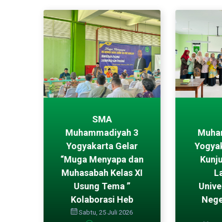
asi
SMA
MA
Muhammadiyah 3
Muha
 3
Yogyakarta Gelar
Yogya
ar
“Muga Menyapa dan
Kunj
mar
Muhasabah Kelas XI
L
026
Usung Tema ”
Unive
Kolaborasi Heb
Nege
Sabtu, 25 Juli 2026